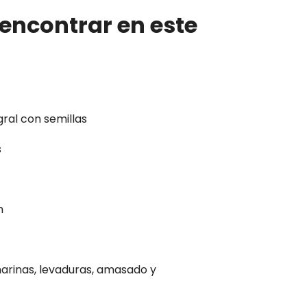
encontrar en este
gral con semillas
s
h
harinas, levaduras, amasado y