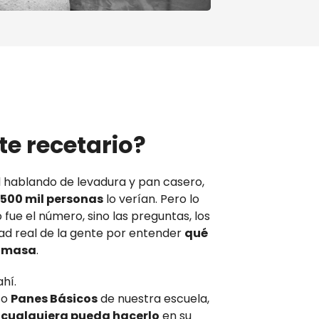
te recetario?
 hablando de levadura y pan casero,
500 mil personas
lo verían. Pero lo
ue el número, sino las preguntas, los
dad real de la gente por entender
qué
a masa
.
hí.
so
Panes Básicos
de nuestra escuela,
e
cualquiera pueda hacerlo
en su