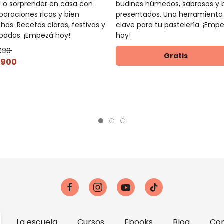
a o sorprender en casa con
budines húmedos, sabrosos y 
paraciones ricas y bien
presentados. Una herramienta
has. Recetas claras, festivas y
clave para tu pastelería. ¡Emp
badas. ¡Empezá hoy!
hoy!
900
Gratis
.900
La escuela
Cursos
Ebooks
Blog
Con