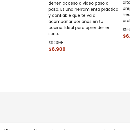
alt
tienen acceso a video paso a
pre
paso. Es una herramienta práctica
hec
y confiable que te va a
pro
acompañar por años en tu
cocina. Ideal para aprender en
$9.
serio.
$6
$9.900
$6.900
Inicio