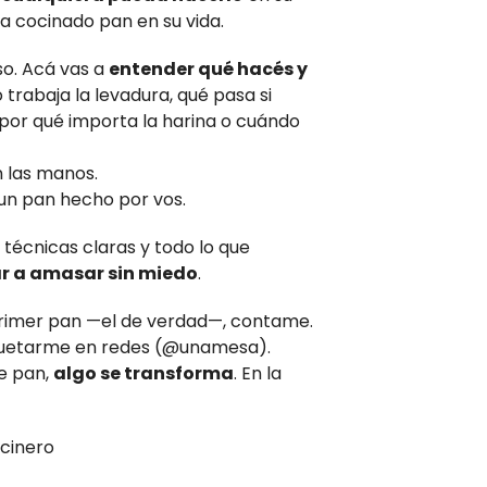
a cocinado pan en su vida.
so. Acá vas a
entender qué hacés y
 trabaja la levadura, qué pasa si
or qué importa la harina o cuándo
n las manos.
 un pan hecho por vos.
 técnicas claras y todo lo que
r a amasar sin miedo
.
primer pan —el de verdad—, contame.
quetarme en redes (@unamesa).
e pan,
algo se transforma
. En la
ocinero