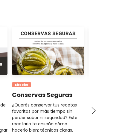
Ebooks
Ebooks
Conservas Seguras
Alfajores
 de
¿Querés conservar tus recetas
Descubrí los secretos 
favoritas por más tiempo sin
casero en este receta
perder sabor ni seguridad? Este
imperdible. Técnicas,
recetario te enseña cómo
variantes para domin
grar
hacerlo bien: técnicas claras,
clásicos más queridos