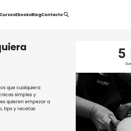
search
Cursos
Ebooks
Blog
Contacto
quiera
cos que cualquiera
cnicas simples y
enes quieren empezar a
, tips y recetas