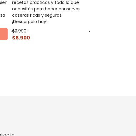
bien
recetas prácticas y todo lo que
pastelería argentina. 
necesitás para hacer conservas
mesa o tu emprendim
ezá
caseras ricas y seguras.
¡Empezá a hacer alfa
¡Descargalo hoy!
enamoran!
$9.900
$9.900
$6.900
$6.900
tacto